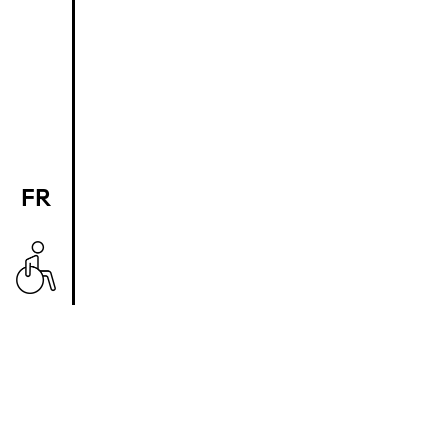
FR
EN