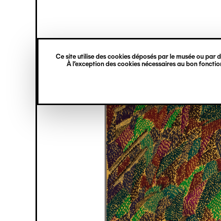
princ
Gestion des cookies
Navigation
verticale
Ce site utilise des cookies déposés par le musée ou par de
Aller
À l’exception des cookies nécessaires au bon fonction
au
contenu
principal