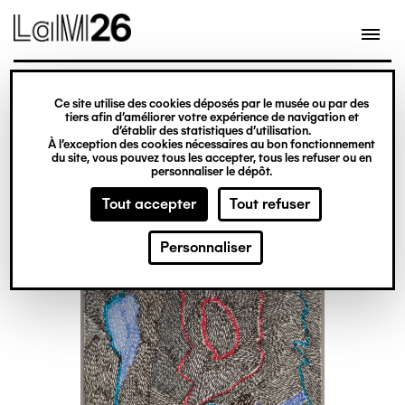
Gestion des cookies
Ce site utilise des cookies déposés par le musée ou par des
Aller
tiers afin d’améliorer votre expérience de navigation et
d’établir des statistiques d’utilisation.
au
À l’exception des cookies nécessaires au bon fonctionnement
du site, vous pouvez tous les accepter, tous les refuser ou en
contenu
personnaliser le dépôt.
principal
Tout accepter
Tout refuser
Personnaliser