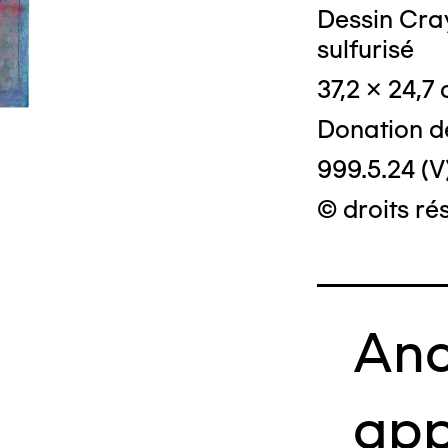
Dessin Cray
sulfurisé
37,2 x 24,7
Donation d
999.5.24 (V
© droits ré
Anc
app