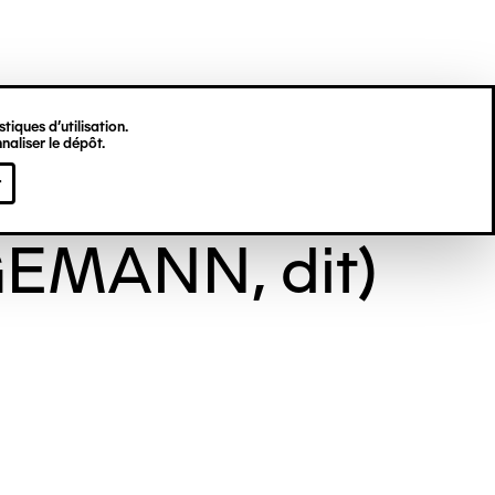
tiques d’utilisation.
naliser le dépôt.
 (Theodor
r
EMANN, dit)