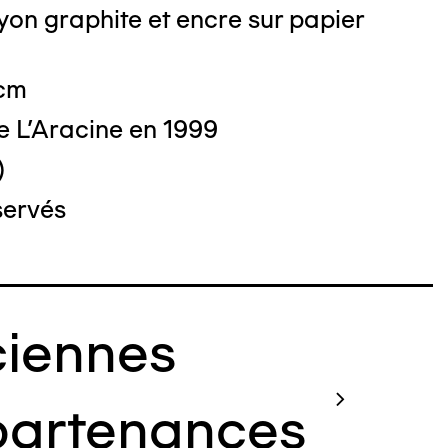
on graphite et encre sur papier
 cm
e L'Aracine en 1999
)
servés
iennes
artenances