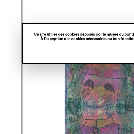
princ
Gestion des cookies
Navigation
verticale
Ce site utilise des cookies déposés par le musée ou par de
Aller
À l’exception des cookies nécessaires au bon fonction
au
contenu
principal