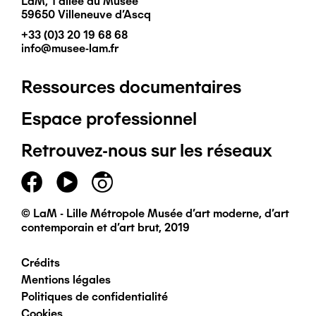
LaM, 1 allée du Musée
59650 Villeneuve d'Ascq
+33 (0)3 20 19 68 68
info@musee-lam.fr
Ressources documentaires
Pied
Espace professionnel
de
Retrouvez-nous sur les réseaux
page
principal
© LaM - Lille Métropole Musée d'art moderne, d'art
contemporain et d'art brut, 2019
Crédits
Pied
Mentions légales
Politiques de confidentialité
de
Cookies