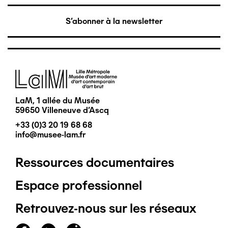
S'abonner à la newsletter
Image
LaM, 1 allée du Musée
59650 Villeneuve d'Ascq
+33 (0)3 20 19 68 68
info@musee-lam.fr
Ressources documentaires
Pied
Espace professionnel
de
Retrouvez-nous sur les réseaux
page