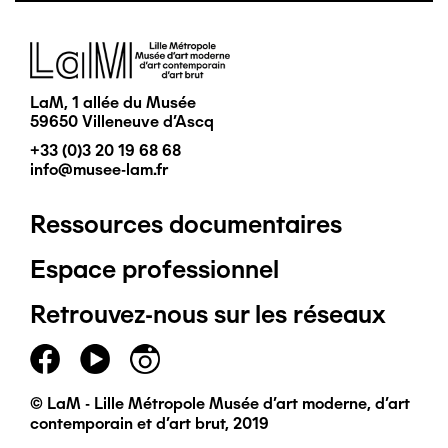
Image
LaM, 1 allée du Musée
59650 Villeneuve d'Ascq
+33 (0)3 20 19 68 68
info@musee-lam.fr
Ressources documentaires
Pied
Espace professionnel
de
Retrouvez-nous sur les réseaux
page
principal
© LaM - Lille Métropole Musée d'art moderne, d'art
contemporain et d'art brut, 2019