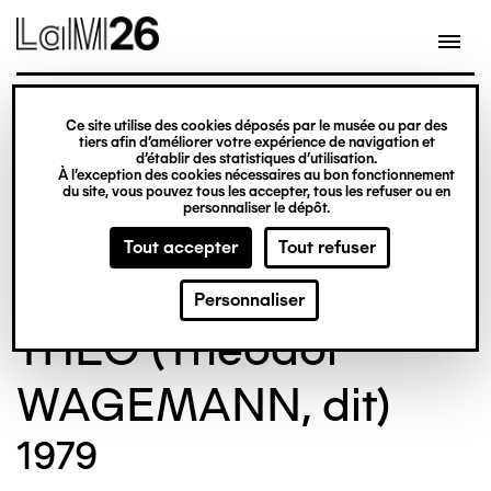
Gestion des cookies
Ce site utilise des cookies déposés par le musée ou par des
Aller
tiers afin d’améliorer votre expérience de navigation et
d’établir des statistiques d’utilisation.
au
À l’exception des cookies nécessaires au bon fonctionnement
du site, vous pouvez tous les accepter, tous les refuser ou en
contenu
© Crédit photo : Nicolas Dewitte/LaM Lille
personnaliser le dépôt.
principal
métropole musée d’art moderne d’art
Tout accepter
Tout refuser
contemporain et d’art brut
Personnaliser
THEO (Theodor
WAGEMANN, dit)
1979