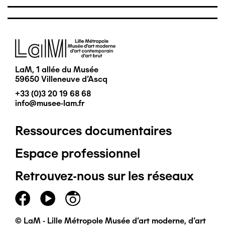
Image
LaM, 1 allée du Musée
59650 Villeneuve d'Ascq
+33 (0)3 20 19 68 68
info@musee-lam.fr
Ressources documentaires
Pied
Espace professionnel
de
Retrouvez-nous sur les réseaux
page
principal
© LaM - Lille Métropole Musée d'art moderne, d'art