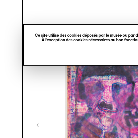
princ
Gestion des cookies
Navigation
verticale
Ce site utilise des cookies déposés par le musée ou par de
Aller
À l’exception des cookies nécessaires au bon fonction
au
contenu
principal