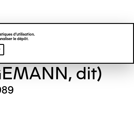
tiques d’utilisation.
naliser le dépôt.
 (Theodor
r
EMANN, dit)
989