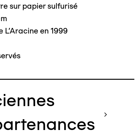
re sur papier sulfurisé
 cm
e L'Aracine en 1999
o : DUBART Cécile
servés
iennes
artenances