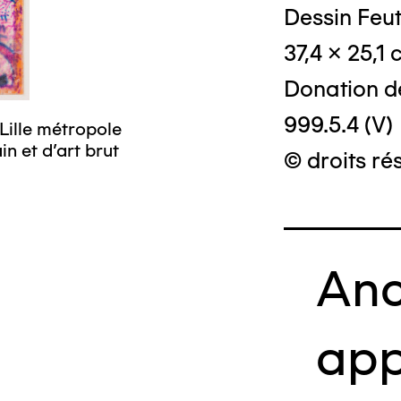
Dessin Feut
37,4 x 25,1
Donation d
999.5.4 (V)
Lille métropole
© Crédit phot
n et d’art brut
© droits ré
Anc
app