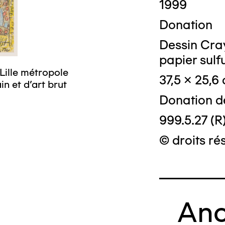
1999
Donation
Dessin Cray
papier sulf
Lille métropole
37,5 x 25,6
n et d’art brut
Donation d
999.5.27 (R
© droits ré
Anc