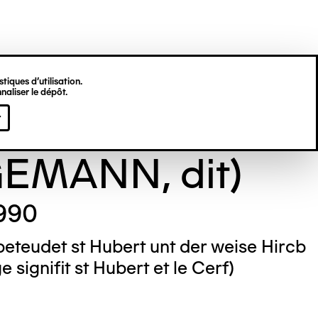
tiques d’utilisation.
naliser le dépôt.
 (Theodor
r
EMANN, dit)
1990
 beteudet st Hubert unt der weise Hircb
 signifit st Hubert et le Cerf)