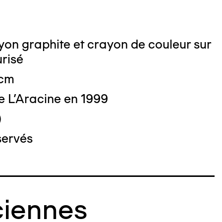
on graphite et crayon de couleur sur
urisé
 cm
e L'Aracine en 1999
)
servés
iennes