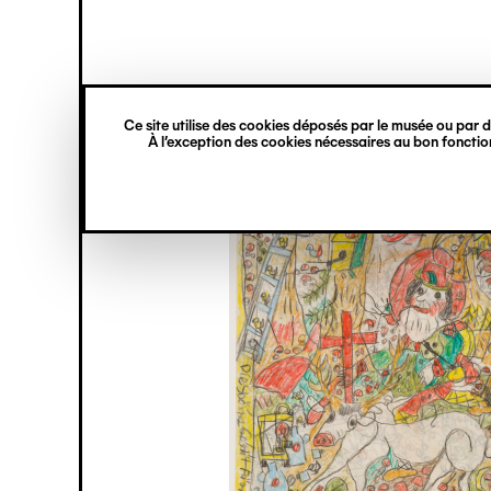
princ
Gestion des cookies
Navigation
verticale
Ce site utilise des cookies déposés par le musée ou par de
Aller
À l’exception des cookies nécessaires au bon fonction
au
contenu
principal