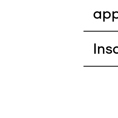
app
Ins