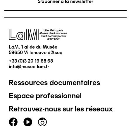
S'abonner à la newsletter
Image
LaM, 1 allée du Musée
59650 Villeneuve d'Ascq
+33 (0)3 20 19 68 68
info@musee-lam.fr
Ressources documentaires
Pied
Espace professionnel
de
Retrouvez-nous sur les réseaux
page
principal