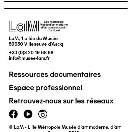
Image
LaM, 1 allée du Musée
59650 Villeneuve d'Ascq
+33 (0)3 20 19 68 68
info@musee-lam.fr
Ressources documentaires
Pied
Espace professionnel
de
Retrouvez-nous sur les réseaux
page
principal
© LaM - Lille Métropole Musée d'art moderne, d'art