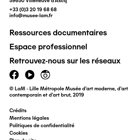
59650 Villeneuve d'Ascq
+33 (0)3 20 19 68 68
info@musee-lam.fr
Ressources documentaires
Pied
Espace professionnel
de
Retrouvez-nous sur les réseaux
page
principal
© LaM - Lille Métropole Musée d'art moderne, d'art
contemporain et d'art brut, 2019
Crédits
Pied
Mentions légales
Politiques de confidentialité
de
Cookies