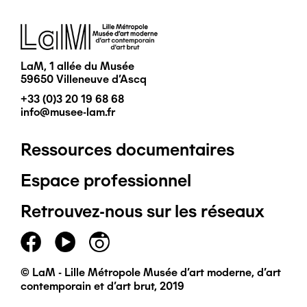
Image
LaM, 1 allée du Musée
59650 Villeneuve d'Ascq
+33 (0)3 20 19 68 68
info@musee-lam.fr
Ressources documentaires
Pied
Espace professionnel
de
Retrouvez-nous sur les réseaux
page
principal
© LaM - Lille Métropole Musée d'art moderne, d'art
contemporain et d'art brut, 2019