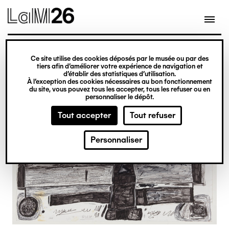
Gestion des cookies
Ce site utilise des cookies déposés par le musée ou par des
Aller
tiers afin d’améliorer votre expérience de navigation et
d’établir des statistiques d’utilisation.
au
À l’exception des cookies nécessaires au bon fonctionnement
du site, vous pouvez tous les accepter, tous les refuser ou en
contenu
personnaliser le dépôt.
principal
Tout accepter
Tout refuser
Personnaliser