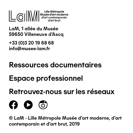
Image
LaM, 1 allée du Musée
59650 Villeneuve d'Ascq
+33 (0)3 20 19 68 68
info@musee-lam.fr
Ressources documentaires
Pied
Espace professionnel
de
Retrouvez-nous sur les réseaux
page
principal
© LaM - Lille Métropole Musée d'art moderne, d'art
contemporain et d'art brut, 2019