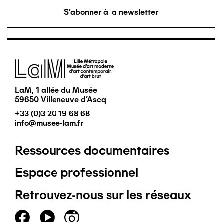
S'abonner à la newsletter
Image
LaM, 1 allée du Musée
59650 Villeneuve d'Ascq
+33 (0)3 20 19 68 68
info@musee-lam.fr
Ressources documentaires
Pied
Espace professionnel
de
Retrouvez-nous sur les réseaux
page