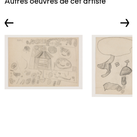
Autres oeuvres de cet artiste
←
→