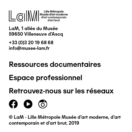
Image
LaM, 1 allée du Musée
59650 Villeneuve d'Ascq
+33 (0)3 20 19 68 68
info@musee-lam.fr
Ressources documentaires
Pied
Espace professionnel
de
Retrouvez-nous sur les réseaux
page
principal
© LaM - Lille Métropole Musée d'art moderne, d'art
contemporain et d'art brut, 2019