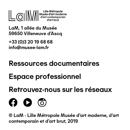
Image
LaM, 1 allée du Musée
59650 Villeneuve d'Ascq
+33 (0)3 20 19 68 68
info@musee-lam.fr
Ressources documentaires
Pied
Espace professionnel
de
Retrouvez-nous sur les réseaux
page
principal
© LaM - Lille Métropole Musée d'art moderne, d'art
contemporain et d'art brut, 2019