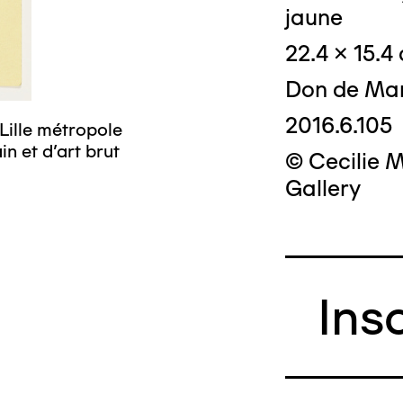
jaune
22.4 x 15.4
Don de Mar
2016.6.105
Lille métropole
n et d’art brut
© Cecilie 
Gallery
Ins