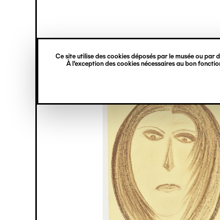
princ
Gestion des cookies
Navigation
verticale
Ce site utilise des cookies déposés par le musée ou par de
Aller
À l’exception des cookies nécessaires au bon fonction
au
contenu
principal