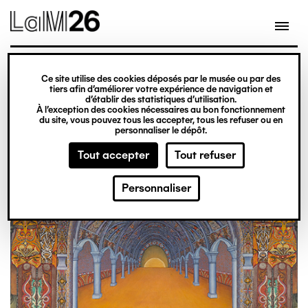
Gestion des cookies
Aller
au
contenu
principal
exposition
Ce site utilise des cookies déposés par le musée ou par des
Du 20 février 2026
tiers afin d’améliorer votre expérience de navigation et
d’établir des statistiques d’utilisation.
au 31 décembre 2027
À l’exception des cookies nécessaires au bon fonctionnement
du site, vous pouvez tous les accepter, tous les refuser ou en
Obsession
Billetterie
personnaliser le dépôt.
Tout accepter
Tout refuser
Personnaliser