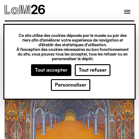
Gestion des cookies
Aller
au
contenu
principal
exposition
Ce site utilise des cookies déposés par le musée ou par des
Du 20 février 2026
tiers afin d’améliorer votre expérience de navigation et
d’établir des statistiques d’utilisation.
au 31 décembre 2027
À l’exception des cookies nécessaires au bon fonctionnement
du site, vous pouvez tous les accepter, tous les refuser ou en
Obsession
Billetterie
personnaliser le dépôt.
Tout accepter
Tout refuser
Personnaliser