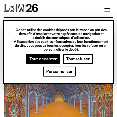
Gestion des cookies
Aller
au
contenu
principal
exposition
Ce site utilise des cookies déposés par le musée ou par des
Du 20 février 2026
tiers afin d’améliorer votre expérience de navigation et
d’établir des statistiques d’utilisation.
au 31 décembre 2027
À l’exception des cookies nécessaires au bon fonctionnement
du site, vous pouvez tous les accepter, tous les refuser ou en
Obsession
Billetterie
personnaliser le dépôt.
Tout accepter
Tout refuser
Personnaliser