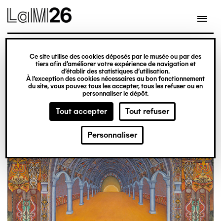
Gestion des cookies
Aller
au
contenu
principal
exposition
Ce site utilise des cookies déposés par le musée ou par des
Du 20 février 2026
tiers afin d’améliorer votre expérience de navigation et
d’établir des statistiques d’utilisation.
au 31 décembre 2027
À l’exception des cookies nécessaires au bon fonctionnement
du site, vous pouvez tous les accepter, tous les refuser ou en
Obsession
Billetterie
personnaliser le dépôt.
Tout accepter
Tout refuser
Personnaliser