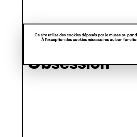
princ
Gestion des cookies
Aller
Navigation
au
contenu
verticale
principal
Ce site utilise des cookies déposés par le musée ou par de
exposition
À l’exception des cookies nécessaires au bon fonction
Obsession