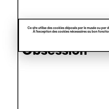
princ
Gestion des cookies
Aller
Navigation
au
contenu
verticale
principal
Ce site utilise des cookies déposés par le musée ou par de
exposition
À l’exception des cookies nécessaires au bon fonction
Obsession