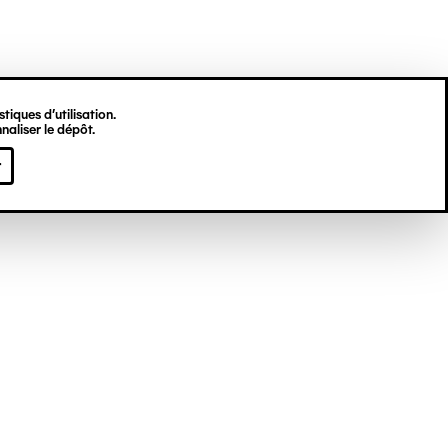
tiques d’utilisation.
Du 20 février 2026
naliser le dépôt.
Billett
Billett
au 31 décembre 2027
r