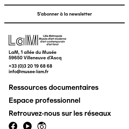
S'abonner à la newsletter
Image
LaM, 1 allée du Musée
59650 Villeneuve d'Ascq
+33 (0)3 20 19 68 68
info@musee-lam.fr
Ressources documentaires
Pied
Espace professionnel
de
Retrouvez-nous sur les réseaux
page