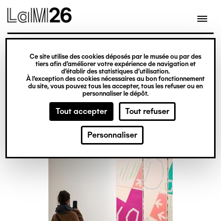
Gestion des cookies
Aller
au
contenu
principal
exposition
Ce site utilise des cookies déposés par le musée ou par des
Agnès Thurnauer. A
tiers afin d’améliorer votre expérience de navigation et
d’établir des statistiques d’utilisation.
comme Boa
À l’exception des cookies nécessaires au bon fonctionnement
du site, vous pouvez tous les accepter, tous les refuser ou en
personnaliser le dépôt.
Du 5 février
Tout accepter
Tout refuser
au 26 juin 2022
Personnaliser