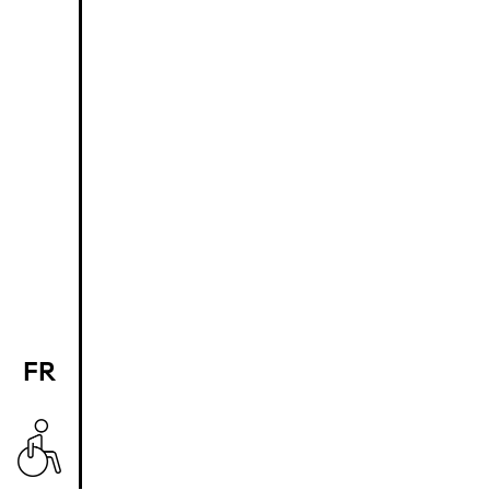
FR
EN