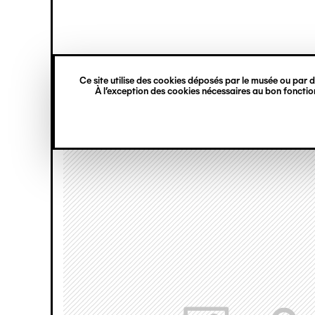
princ
Gestion des cookies
Navigation
verticale
Ce site utilise des cookies déposés par le musée ou par de
Aller
À l’exception des cookies nécessaires au bon fonction
au
contenu
principal