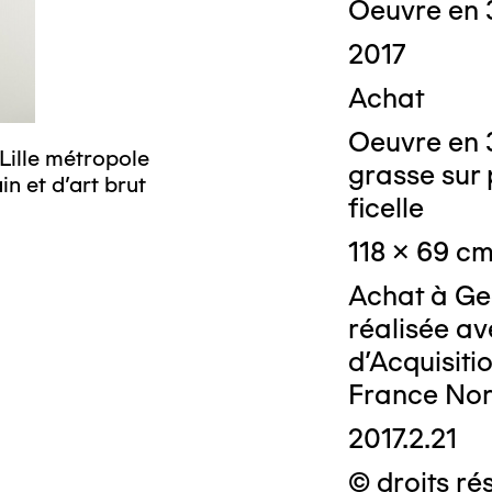
Oeuvre en 
2017
Achat
Oeuvre en 
Lille métropole
© Crédit photo
grasse sur 
n et d’art brut
musée d’art mo
ficelle
118 x 69 c
Achat à Ge
réalisée av
d’Acquisit
France Nor
2017.2.21
© droits ré