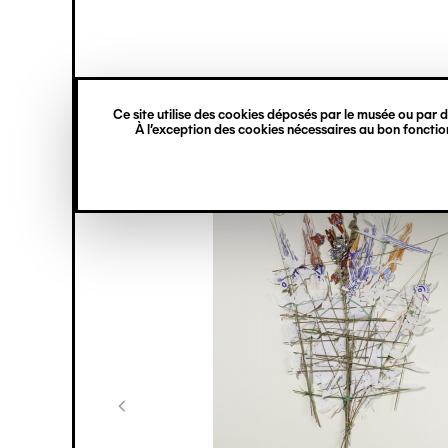
princ
Gestion des cookies
Navigation
verticale
Ce site utilise des cookies déposés par le musée ou par de
Aller
À l’exception des cookies nécessaires au bon fonction
au
contenu
principal