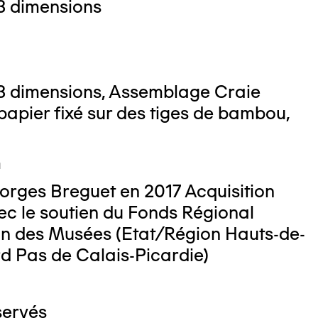
3 dimensions
3 dimensions, Assemblage Craie
 : Nicolas Dewitte/LaM Lille métropole
papier fixé sur des tiges de bambou,
derne d’art contemporain et d’art brut
m
orges Breguet en 2017 Acquisition
ec le soutien du Fonds Régional
ion des Musées (Etat/Région Hauts-de-
d Pas de Calais-Picardie)
servés