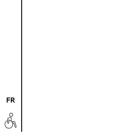
FR
EN