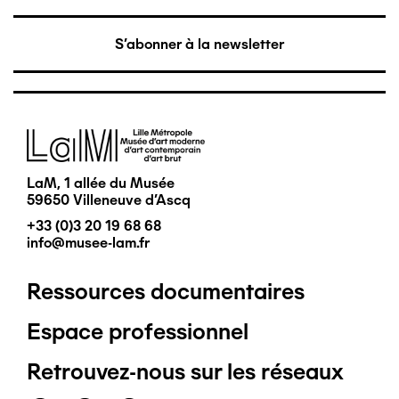
S'abonner à la newsletter
Image
LaM, 1 allée du Musée
59650 Villeneuve d'Ascq
+33 (0)3 20 19 68 68
info@musee-lam.fr
Ressources documentaires
Pied
Espace professionnel
de
Retrouvez-nous sur les réseaux
page