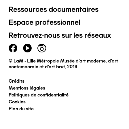
Ressources documentaires
Pied
Espace professionnel
de
Retrouvez-nous sur les réseaux
page
principal
© LaM - Lille Métropole Musée d'art moderne, d'art
contemporain et d'art brut, 2019
Crédits
Pied
Mentions légales
Politiques de confidentialité
de
Cookies
Plan du site
page
secondaire