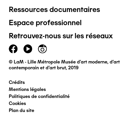
Ressources documentaires
Pied
Espace professionnel
de
Retrouvez-nous sur les réseaux
page
principal
© LaM - Lille Métropole Musée d'art moderne, d'art
contemporain et d'art brut, 2019
Crédits
Pied
Mentions légales
Politiques de confidentialité
de
Cookies
Plan du site
page
secondaire