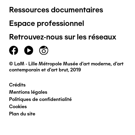
Ressources documentaires
Pied
Espace professionnel
de
Retrouvez-nous sur les réseaux
page
principal
© LaM - Lille Métropole Musée d'art moderne, d'art
contemporain et d'art brut, 2019
Crédits
Pied
Mentions légales
Politiques de confidentialité
de
Cookies
Plan du site
page
secondaire