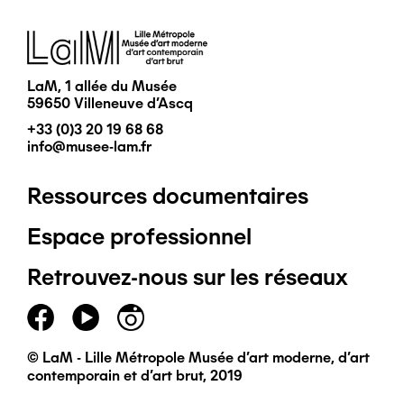
Image
LaM, 1 allée du Musée
59650 Villeneuve d'Ascq
+33 (0)3 20 19 68 68
info@musee-lam.fr
Ressources documentaires
Pied
Espace professionnel
de
Retrouvez-nous sur les réseaux
page
principal
© LaM - Lille Métropole Musée d'art moderne, d'art
contemporain et d'art brut, 2019