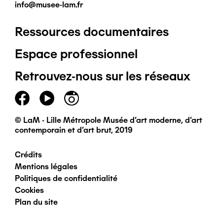
info@musee-lam.fr
Ressources documentaires
Pied
Espace professionnel
de
Retrouvez-nous sur les réseaux
page
principal
© LaM - Lille Métropole Musée d'art moderne, d'art
contemporain et d'art brut, 2019
Crédits
Pied
Mentions légales
Politiques de confidentialité
de
Cookies
Plan du site
page