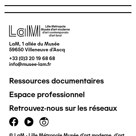
Image
LaM, 1 allée du Musée
59650 Villeneuve d'Ascq
+33 (0)3 20 19 68 68
info@musee-lam.fr
Ressources documentaires
Pied
Espace professionnel
de
Retrouvez-nous sur les réseaux
page
principal
© LaM - Lille Métropole Musée d'art moderne, d'art