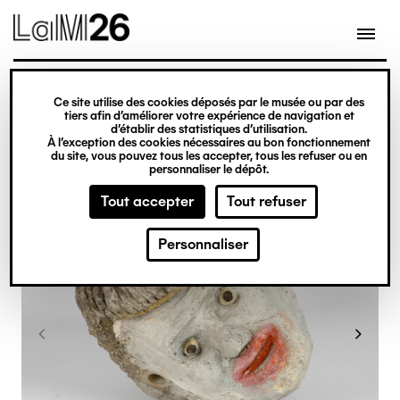
Gestion des cookies
Ce site utilise des cookies déposés par le musée ou par des
Aller
tiers afin d’améliorer votre expérience de navigation et
d’établir des statistiques d’utilisation.
au
À l’exception des cookies nécessaires au bon fonctionnement
du site, vous pouvez tous les accepter, tous les refuser ou en
contenu
personnaliser le dépôt.
principal
Tout accepter
Tout refuser
Personnaliser