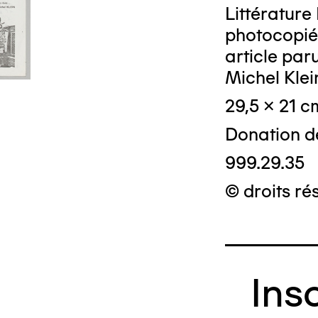
Littérature
photocopié:
article par
Michel Klein
© Crédit photo
29,5 x 21 c
Donation d
999.29.35
© droits ré
Ins