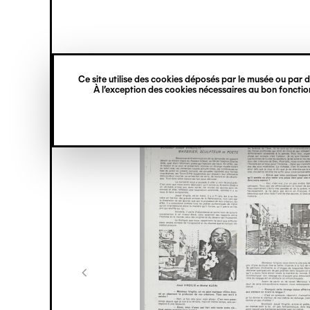
princ
Gestion des cookies
Navigation
verticale
Ce site utilise des cookies déposés par le musée ou par de
Aller
À l’exception des cookies nécessaires au bon fonction
au
contenu
principal