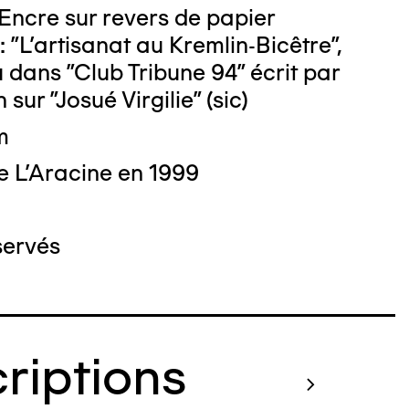
 Encre sur revers de papier
 "L'artisanat au Kremlin-Bicêtre",
u dans "Club Tribune 94" écrit par
 sur "Josué Virgilie" (sic)
 : Michel Bourguet
m
e L'Aracine en 1999
servés
criptions