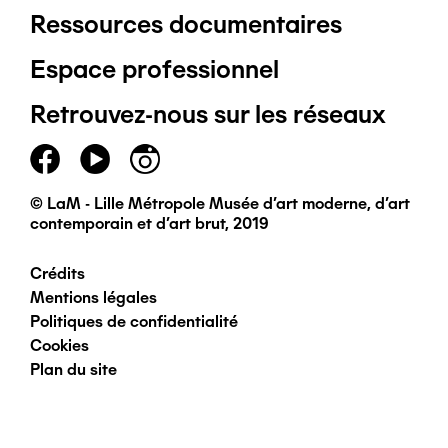
Ressources documentaires
Pied
Espace professionnel
de
Retrouvez-nous sur les réseaux
page
principal
© LaM - Lille Métropole Musée d'art moderne, d'art
contemporain et d'art brut, 2019
Crédits
Pied
Mentions légales
Politiques de confidentialité
de
Cookies
Plan du site
page
secondaire