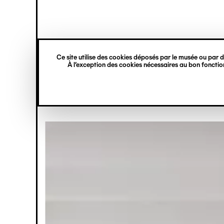
princ
Gestion des cookies
Aller
Navigation
au
contenu
verticale
principal
Ce site utilise des cookies déposés par le musée ou par de
exposition
À l’exception des cookies nécessaires au bon fonction
Jean Dubuffe