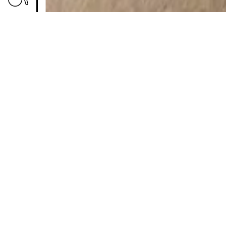
Grâce à la générosité
Dubuffet –
Pain Philo
dédié au fondateur, e
Le LaM a consacré à l’engagement de J
conséquent d’archives, dont une partie
les deux une même fascination pour "le
fulgurante sera pourtant source d’une ru
Afin de fêter comme il se doit l’arrivée