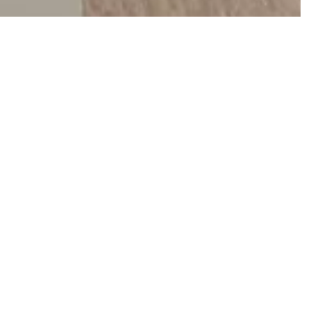
 important tableau de Jean
jourd’hui le fonds du musée
’Art Brut.
xposition en 2005, et conserve un ensemble
 des années 1940, ils partagent en effet tous
rut préféré aux arts culturels
, 1949). Cette amitié
 l’on doit attribuer à "l’art des fous".
 musée, le LaM dédie une de ses salles des