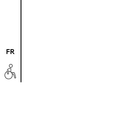
FR
EN