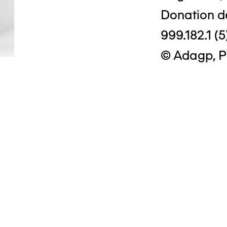
Donation d
999.182.1 (5
© Adagp, P