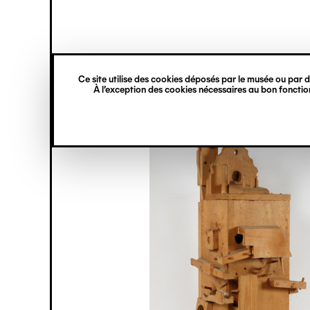
princ
Gestion des cookies
Navigation
verticale
Ce site utilise des cookies déposés par le musée ou par de
Aller
À l’exception des cookies nécessaires au bon fonction
au
contenu
principal