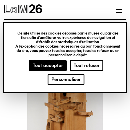
Gestion des cookies
Ce site utilise des cookies déposés par le musée ou par des
Aller
tiers afin d’améliorer votre expérience de navigation et
d’établir des statistiques d’utilisation.
au
À l’exception des cookies nécessaires au bon fonctionnement
du site, vous pouvez tous les accepter, tous les refuser ou en
contenu
personnaliser le dépôt.
principal
Tout accepter
Tout refuser
Personnaliser