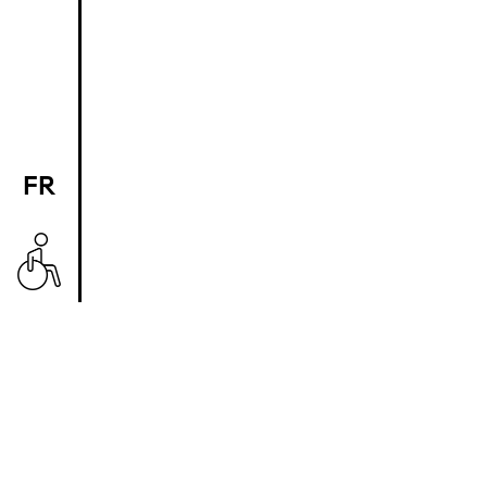
FR
EN