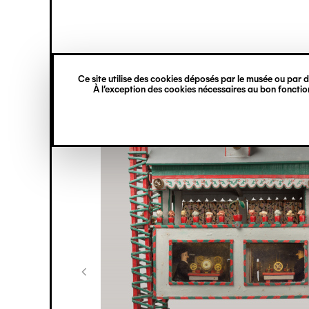
princ
Gestion des cookies
Navigation
verticale
Ce site utilise des cookies déposés par le musée ou par de
Aller
À l’exception des cookies nécessaires au bon fonction
au
contenu
principal