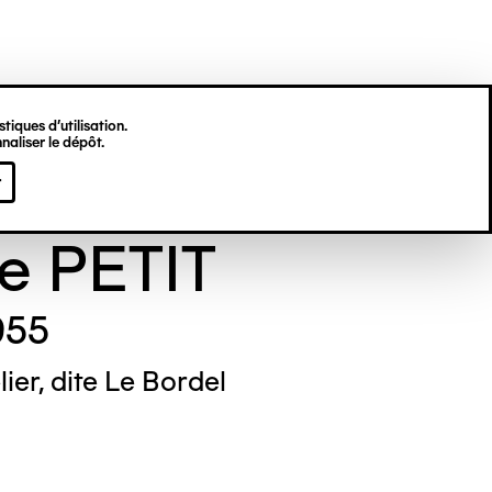
tiques d’utilisation.
naliser le dépôt.
onde PETIT,
r
re PETIT
955
ier, dite Le Bordel