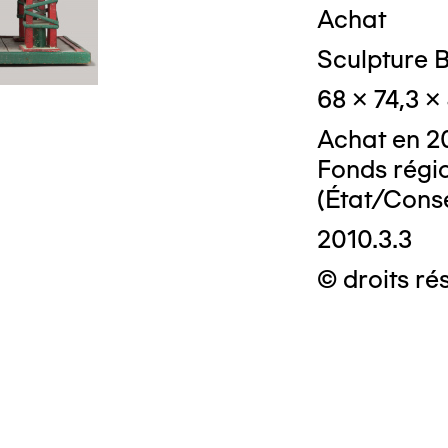
Achat
Sculpture Bo
68 x 74,3 x
Achat en 20
© Crédit photo
Fonds régio
(État/Conse
2010.3.3
© droits rés