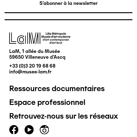
S'abonner à la newsletter
Image
LaM, 1 allée du Musée
59650 Villeneuve d'Ascq
+33 (0)3 20 19 68 68
info@musee-lam.fr
Ressources documentaires
Pied
Espace professionnel
de
Retrouvez-nous sur les réseaux
page