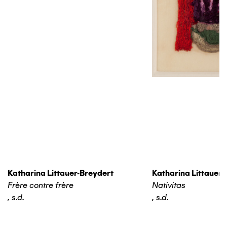
Katharina Littauer-Breydert
Katharina Littauer-
Frère contre frère
Nativitas
,
s.d.
,
s.d.