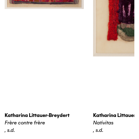
Katharina Littauer-Breydert
Katharina Littauer-
Frère contre frère
Nativitas
,
s.d.
,
s.d.