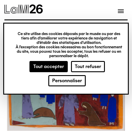
Gestion des cookies
Ce site utilise des cookies déposés par le musée ou par des
Aller
tiers afin d’améliorer votre expérience de navigation et
d’établir des statistiques d’utilisation.
au
À l’exception des cookies nécessaires au bon fonctionnement
du site, vous pouvez tous les accepter, tous les refuser ou en
contenu
personnaliser le dépôt.
principal
Tout accepter
Tout refuser
Personnaliser