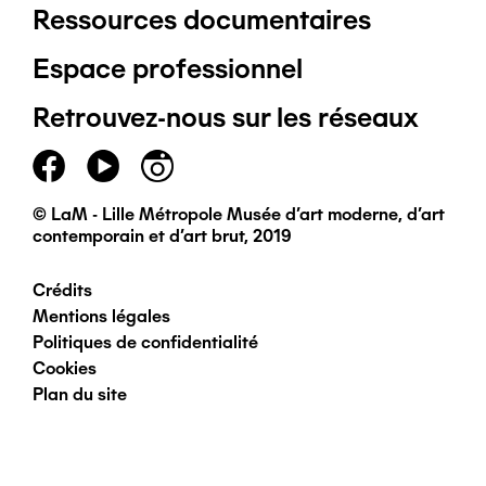
Ressources documentaires
Pied
Espace professionnel
de
Retrouvez-nous sur les réseaux
page
principal
© LaM - Lille Métropole Musée d'art moderne, d'art
contemporain et d'art brut, 2019
Crédits
Pied
Mentions légales
Politiques de confidentialité
de
Cookies
Plan du site
page
secondaire