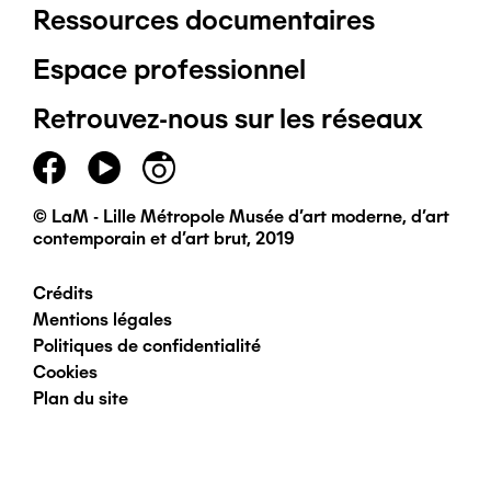
Ressources documentaires
Pied
Espace professionnel
de
Retrouvez-nous sur les réseaux
page
principal
© LaM - Lille Métropole Musée d'art moderne, d'art
contemporain et d'art brut, 2019
Crédits
Pied
Mentions légales
Politiques de confidentialité
de
Cookies
Plan du site
page
secondaire