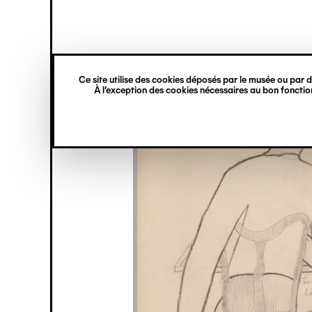
princ
Gestion des cookies
Navigation
verticale
Ce site utilise des cookies déposés par le musée ou par de
Aller
À l’exception des cookies nécessaires au bon fonction
au
contenu
principal