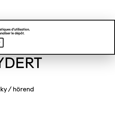
tiques d’utilisation.
naliser le dépôt.
arina LITTAUER-
r
YDERT
ky / hörend