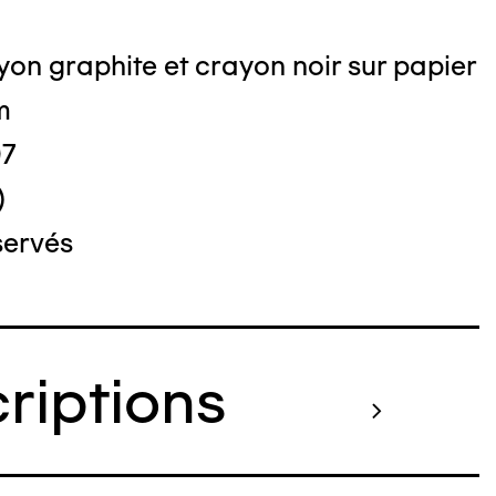
on graphite et crayon noir sur papier
m
07
)
servés
criptions