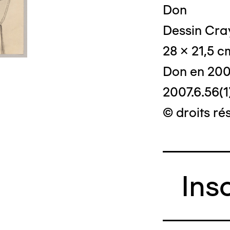
Don
Dessin Cray
28 x 21,5 c
Don en 20
2007.6.56(1
© droits ré
Ins